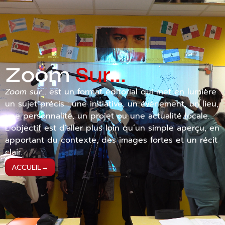
Zoom
Sur...
Zoom sur…
est un format éditorial qui met en lumière
un sujet précis : une initiative, un événement, un lieu,
une personnalité, un projet ou une actualité locale.
L’objectif est d’aller plus loin qu’un simple aperçu, en
apportant du contexte, des images fortes et un récit
clair.
→
ACCUEIL