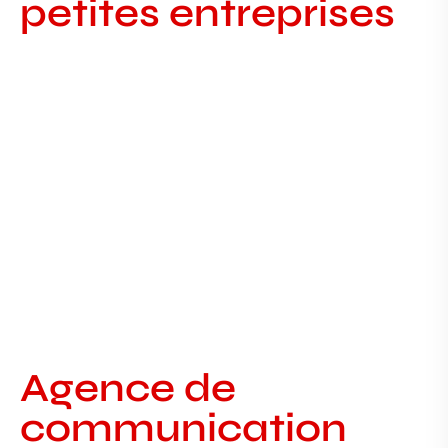
petites entreprises
Agence de communication TPE à
Saint-Michel-sur-Orge
Agence de communication TPE à Saint-Michel-
sur-Orge COMMUNICATION LOCALE À SAINT-
MICHEL-SUR-ORGE Agence de communication
TPE à
Agence de
communication