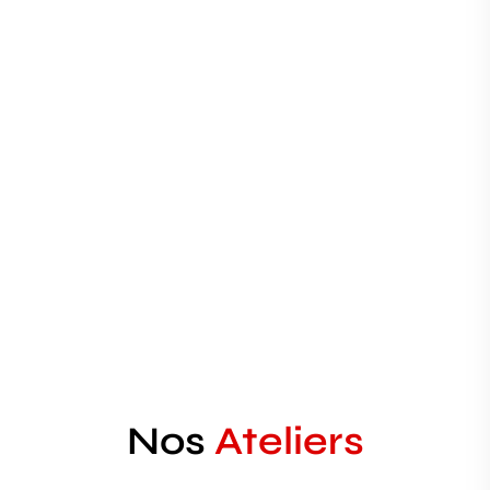
Vidéo réalisées
+
0
k
Vues
Nos
Ateliers