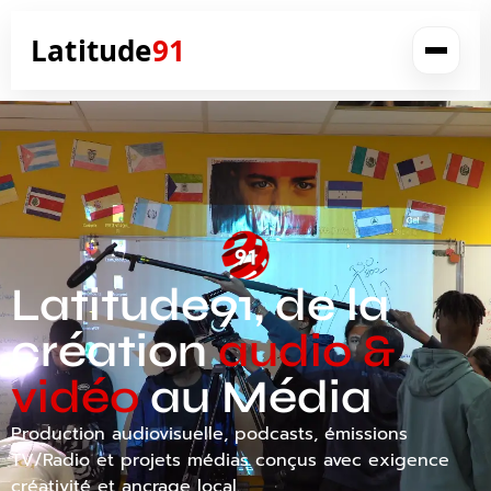
Latitude
91
Latitude91, de la
création
audio &
vidéo
au Média
Production audiovisuelle, podcasts, émissions
TV/Radio et projets médias conçus avec exigence
créativité et ancrage local.