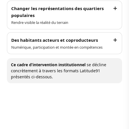
Changer les représentations des quartiers
populaires
Rendre visible la réalité du terrain
Des habitants acteurs et coproducteurs
Numérique, participation et montée en compétences
Ce cadre d’intervention institutionnel
se décline
concrètement à travers les formats Latitude91
présentés ci-dessous.
See how we help leading companies transform.
En 2 Mots
Un format court, simple et attractif, qui présente les
actions et les événements portés par les acteurs
locaux.