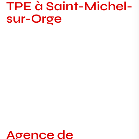
TPE à Saint-Michel-
sur-Orge
Agence de communication TPE à
Sainte-Geneviève-des-Bois
Agence de communication à Sainte-Geneviève-
des-Bois — Latitude91, votre partenaire local TPE
AGENCE DE COMMUNICATION EN
Agence de