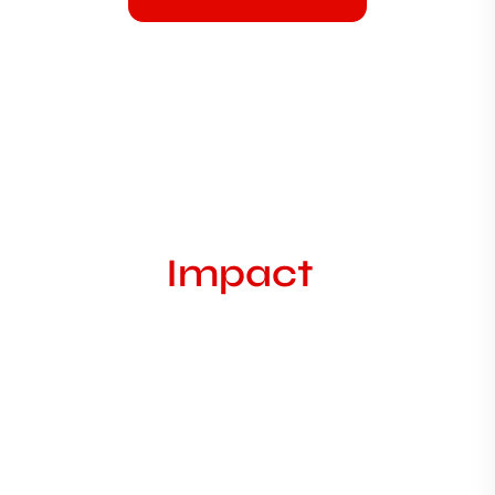
Notre
Impact
Global
+
0
Jeunes Formés
+
0