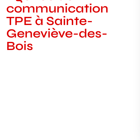
communication
TPE à Sainte-
Geneviève-des-
Bois
Agence de communication TPE à
Savigny-sur-Orge
Agence de communication à Savigny-sur-Orge
— Latitude91 accompagne les TPE locales
AGENCE DE COMMUNICATION EN