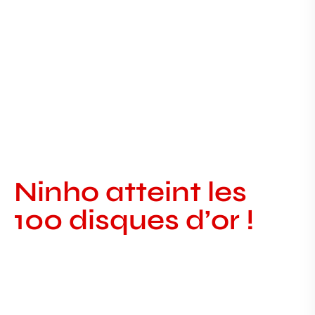
Ninho atteint les 100 singles d’or
Ninho atteint les
100 disques d’or !
Création de site internet pour TPE en
Essonne
Création de site internet pour TPE en Essonne :
transformer les visiteurs en clients SITE