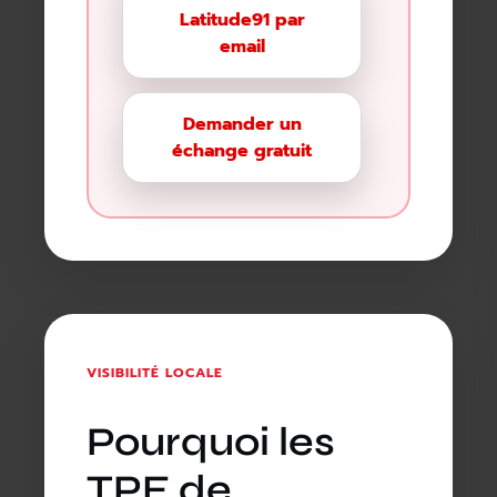
Latitude91 par
email
Demander un
échange gratuit
VISIBILITÉ LOCALE
Pourquoi les
TPE de